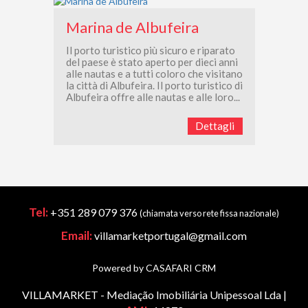
Marina de Albufeira
Il porto turistico più sicuro e riparato
del paese è stato aperto per dieci anni
alle nautas e a tutti coloro che visitano
la città di Albufeira. Il porto turistico di
Albufeira offre alle nautas e alle loro...
Dettagli
Tel:
+351 289 079 376
(chiamata verso rete fissa nazionale)
Email:
villamarketportugal@gmail.com
Powered by CASAFARI CRM
VILLAMARKET - Mediação Imobiliária Unipessoal Lda |