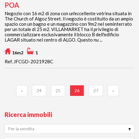
POA
Negozio con 16 m2 di zona con un'eccellente vetrina situata in
The Church of Algoz Street. Il negozio è costituito da un ampio
spazio con un bagno e un magazzino con 9m2 nel seminterrato
per un totale di 25 m2. VILLAMARKET ha il privilegio di
commercializzare esclusivamente il blocco B dell'edificio
LAGAR situato nel centro di ALGO. Questo nu ...
16m2
1
Ref. JFCGD-2021928C
«
24
25
26
27
»
Ricerca immobili
Per la vendita